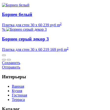
Борнео белый
2
Плитка для стен
30 х 60
239
руб m
%
Борнео серый декор 3
2
Плитка для стен
30 х 60
219
169
руб m
Сохранить
Отправить
Интерьеры
Ванная
Кухня
Гостиная
Терраса
Каталог