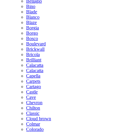
Bellagio
Bino
Blade
Blanco
Blaze
Borgia
Borgo
Bosco
Boulevard
Brickwall
Bricola
Brilliant
Calacatta
Calacatta
Capella
Carpets
Cartago
Castle
Cave
Chevron
Chilton
Classic
Cloud brown
Colmar
Colorado