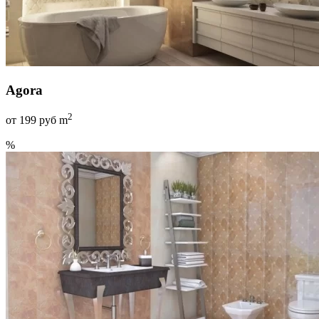
Agora
2
от
199
руб m
%