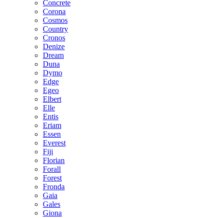
Concrete
Corona
Cosmos
Country
Cronos
Denize
Dream
Duna
Dymo
Edge
Egeo
Elbert
Elle
Entis
Eriam
Essen
Everest
Fiji
Florian
Forall
Forest
Fronda
Gaia
Gales
Giona