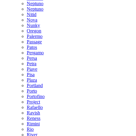
Neptuno
Neptuno
Nitid
Nova
Nunky
Oregon
Palermo
Passage
Patos
Pergamo
Persa
Petra
Piave
Pisa
Plaza
Portland
Porto
Portofino
Project
Rafaello
Ravish
Reness
Rimini
Rio
River