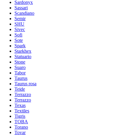
Sardonyx
Sassari
Scandiano
Semir
SHU
Sivec
Sofi
Sote
Spark
Starkhex
Statuario
Stone
Suaro
Tabor
Taurus
Taurus rosa
Teide
Terrazzo
Terrazzo
Texas
Textiles
Tigris
TOBA
Torano
Tovar