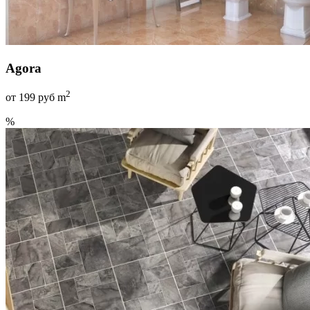
Agora
2
от
199
руб m
%