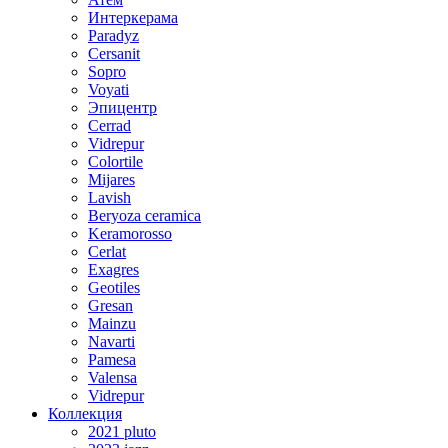
Интеркерама
Paradyz
Cersanit
Sopro
Voyati
Эпицентр
Cerrad
Vidrepur
Colortile
Mijares
Lavish
Beryoza ceramica
Keramorosso
Cerlat
Exagres
Geotiles
Gresan
Mainzu
Navarti
Pamesa
Valensa
Vidrepur
Коллекция
2021 pluto