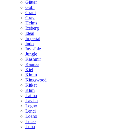
Glitter
Gobi
Grani
Gray
Helms
Iceberg
Ideal
Imperial
Indo
Invisible
Jungle
Kashmir
Kaunas
Kiel
Kimm
Kingswood
Kitkat
Klim
Latina
Lavish
Legno
Lenci
Loano
Lucas
Luna