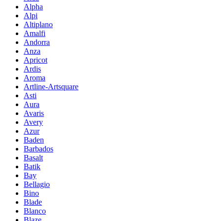
Alpha
Alpi
Altiplano
Amalfi
Andorra
Anza
Apricot
Ardis
Aroma
Artline-Artsquare
Asti
Aura
Avaris
Avery
Azur
Baden
Barbados
Basalt
Batik
Bay
Bellagio
Bino
Blade
Blanco
Blaze