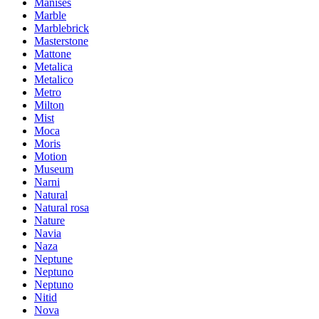
Manises
Marble
Marblebrick
Masterstone
Mattone
Metalica
Metalico
Metro
Milton
Mist
Moca
Moris
Motion
Museum
Narni
Natural
Natural rosa
Nature
Navia
Naza
Neptune
Neptuno
Neptuno
Nitid
Nova