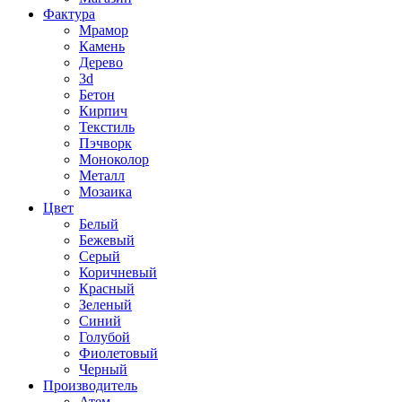
Фактура
Мрамор
Камень
Дерево
3d
Бетон
Кирпич
Текстиль
Пэчворк
Моноколор
Металл
Мозаика
Цвет
Белый
Бежевый
Серый
Коричневый
Красный
Зеленый
Синий
Голубой
Фиолетовый
Черный
Производитель
Атем