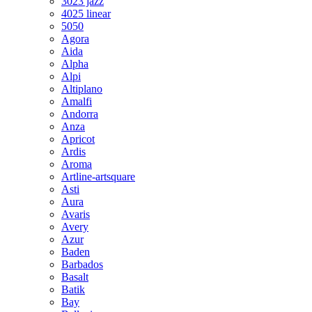
3023 jazz
4025 linear
5050
Agora
Aida
Alpha
Alpi
Altiplano
Amalfi
Andorra
Anza
Apricot
Ardis
Aroma
Artline-artsquare
Asti
Aura
Avaris
Avery
Azur
Baden
Barbados
Basalt
Batik
Bay