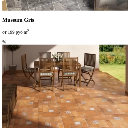
Museum Gris
2
от
199
руб m
%