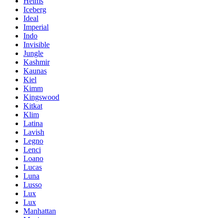
Helms
Iceberg
Ideal
Imperial
Indo
Invisible
Jungle
Kashmir
Kaunas
Kiel
Kimm
Kingswood
Kitkat
Klim
Latina
Lavish
Legno
Lenci
Loano
Lucas
Luna
Lusso
Lux
Lux
Manhattan