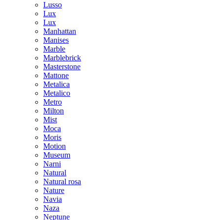
Lusso
Lux
Lux
Manhattan
Manises
Marble
Marblebrick
Masterstone
Mattone
Metalica
Metalico
Metro
Milton
Mist
Moca
Moris
Motion
Museum
Narni
Natural
Natural rosa
Nature
Navia
Naza
Neptune