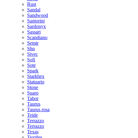
Rust
Sandal
Sandwood
Santorini
Sardonyx
Sassari
Scandiano
Semir
Shu
Sivec
Sofi
Sote
Spark
Starkhex
Statuario
Stone
Suaro
Tabor
Taurus
Taurus rosa
Teide
Terrazzo
Terrazzo
Texas
Textiles