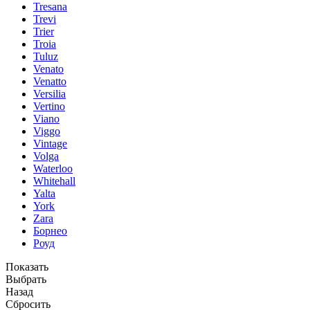
Tresana
Trevi
Trier
Troia
Tuluz
Venato
Venatto
Versilia
Vertino
Viano
Viggo
Vintage
Volga
Waterloo
Whitehall
Yalta
York
Zara
Борнео
Роуд
Показать
Выбрать
Назад
Сбросить