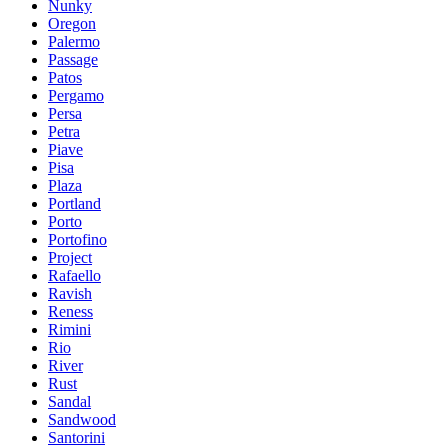
Nunky
Oregon
Palermo
Passage
Patos
Pergamo
Persa
Petra
Piave
Pisa
Plaza
Portland
Porto
Portofino
Project
Rafaello
Ravish
Reness
Rimini
Rio
River
Rust
Sandal
Sandwood
Santorini