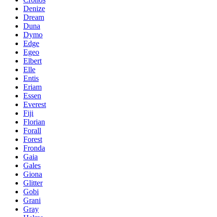
Denize
Dream
Duna
Dymo
Edge
Egeo
Elbert
Elle
Entis
Eriam
Essen
Everest
Fiji
Florian
Forall
Forest
Fronda
Gaia
Gales
Giona
Glitter
Gobi
Grani
Gray