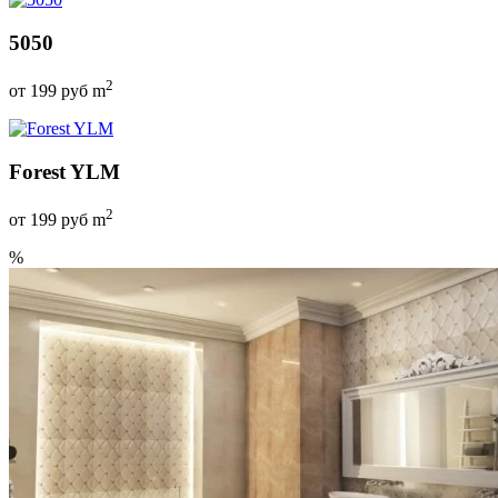
5050
2
от
199
руб m
Forest YLM
2
от
199
руб m
%