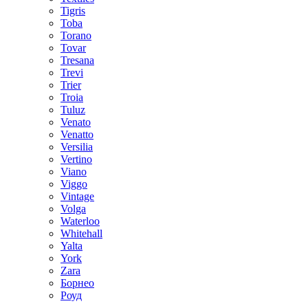
Tigris
Toba
Torano
Tovar
Tresana
Trevi
Trier
Troia
Tuluz
Venato
Venatto
Versilia
Vertino
Viano
Viggo
Vintage
Volga
Waterloo
Whitehall
Yalta
York
Zara
Борнео
Роуд