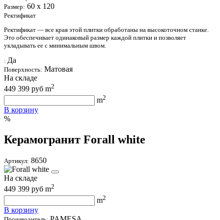
60 х 120
Размер:
Ректификат
Ректификат — все края этой плитки обработаны на высокоточном станке.
Это обеспечивает одинаковый размер каждой плитки и позволяет
укладывать ее с минимальным швом.
Да
:
Матовая
Поверхность:
На складе
2
449
399
руб m
2
m
В корзину
%
Керамогранит Forall white
8650
Артикул:
На складе
2
449
399
руб m
2
m
В корзину
PAMESA
Производитель: