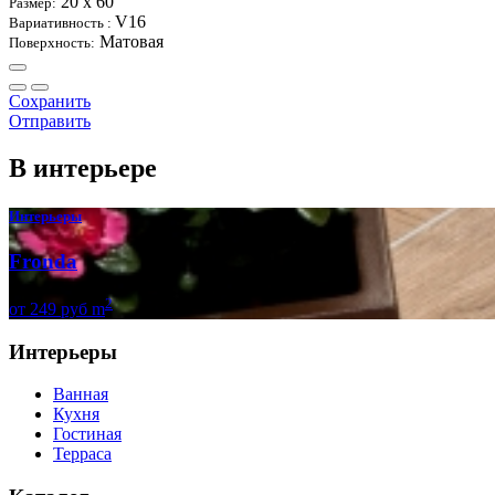
20 х 60
Размер:
V16
Вариативность :
Матовая
Поверхность:
Сохранить
Отправить
В интерьере
Интерьеры
Fronda
2
от
249
руб m
Интерьеры
Ванная
Кухня
Гостиная
Терраса