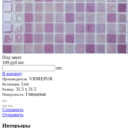
Под заказ
109
руб шт.
шт.
В корзину
VIDREPUR
Производитель:
Lux
Коллекция:
31.5 х 31.5
Размер:
Глянцевая
Поверхность:
Сохранить
Отправить
Интерьеры