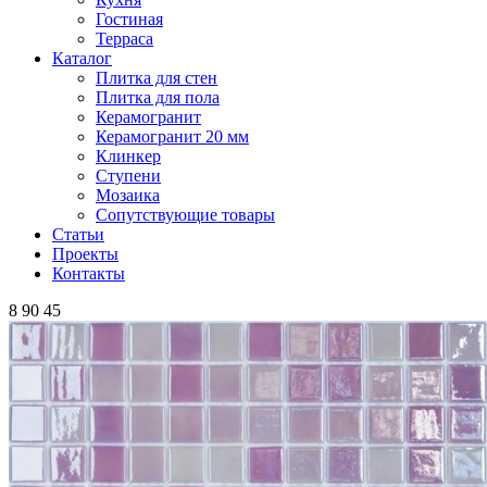
Гостиная
Терраса
Каталог
Плитка для стен
Плитка для пола
Керамогранит
Керамогранит 20 мм
Клинкер
Ступени
Мозаика
Сопутствующие товары
Статьи
Проекты
Контакты
8 90 45