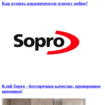
Как купить керамическую плитку online?
Клей Sopro - безупречное качество, проверенное
временем!