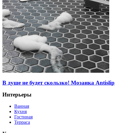
В душе не будет скользко! Мозаика Antislip
Интерьеры
Ванная
Кухня
Гостиная
Терраса